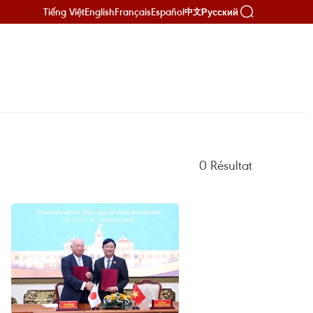
Tiếng Việt
English
Français
Español
Русский
中文
0
Résultat