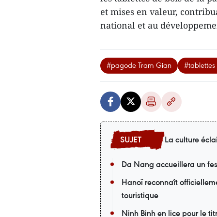
et mises en valeur, contribu
national et au développeme
#pagode Tram Gian
#tablettes
La culture écla
Da Nang accueillera un fes
Hanoï reconnaît officiellem
touristique
Ninh Binh en lice pour le t