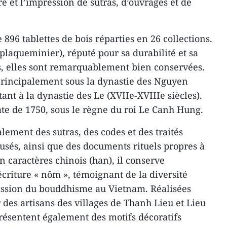
re et l’impression de sutras, d’ouvrages et de
 896 tablettes de bois réparties en 26 collections.
 (plaqueminier), réputé pour sa durabilité et sa
s, elles sont remarquablement bien conservées.
s principalement sous la dynastie des Nguyen
ant à la dynastie des Le (XVIIe-XVIIIe siècles).
ate de 1750, sous le règne du roi Le Canh Hung.
ement des sutras, des codes et des traités
sés, ainsi que des documents rituels propres à
en caractères chinois (han), il conserve
criture « nôm », témoignant de la diversité
mission du bouddhisme au Vietnam. Réalisées
 des artisans des villages de Thanh Lieu et Lieu
résentent également des motifs décoratifs