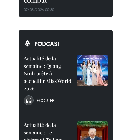
combat
07/08/2026 00:30
PODCAST
Actualité de la
semaine : Quang
Ninh prête à
accueillir Miss World
2026
ÉCOUTER
Actualité de la
semaine : Le
dirigeant To Lam