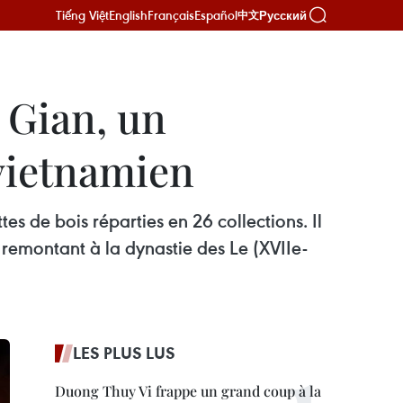
Tiếng Việt
English
Français
Español
Русский
中文
 Gian, un
vietnamien
 de bois réparties en 26 collections. Il
 remontant à la dynastie des Le (XVIIe-
LES PLUS LUS
Duong Thuy Vi frappe un grand coup à la