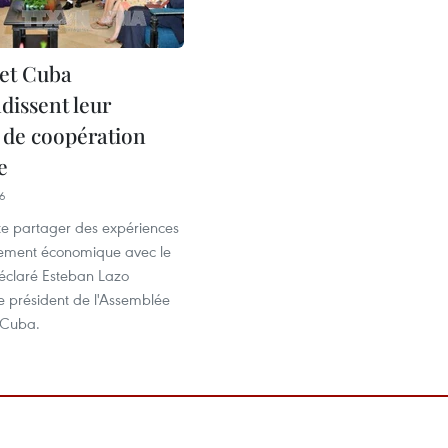
et Cuba
dissent leur
s de coopération
e
56
e partager des expériences
ement économique avec le
éclaré Esteban Lazo
e président de l'Assemblée
 Cuba.