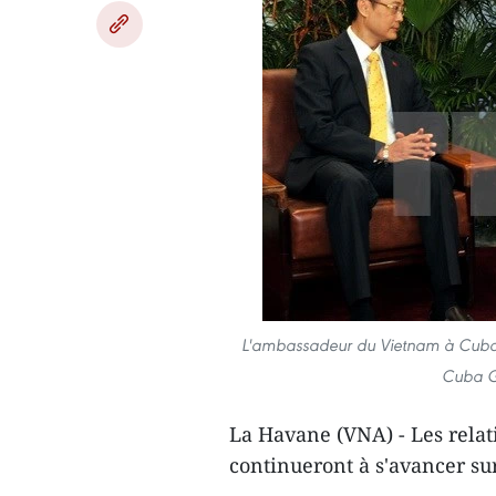
L'ambassadeur du Vietnam à Cuba N
Cuba Gl
La Havane (VNA) - Les relat
continueront ​à s'avancer sur