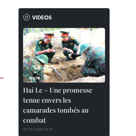
VIDEOS
Hai Le – Une promesse
tenue envers les
camarades tombés au
combat
07/08/2026 00:30