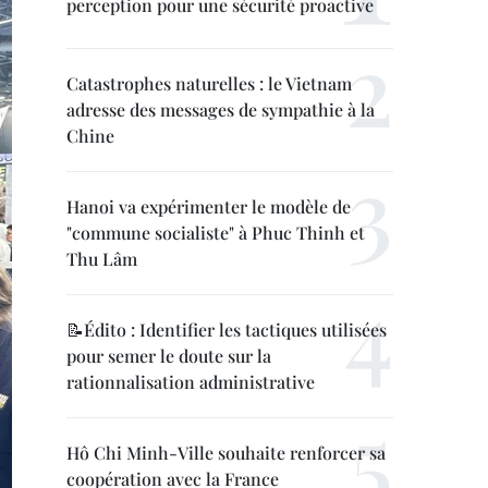
perception pour une sécurité proactive
Catastrophes naturelles : le Vietnam
adresse des messages de sympathie à la
Chine
Hanoi va expérimenter le modèle de
"commune socialiste" à Phuc Thinh et
Thu Lâm
📝Édito : Identifier les tactiques utilisées
pour semer le doute sur la
rationnalisation administrative
Hô Chi Minh-Ville souhaite renforcer sa
coopération avec la France