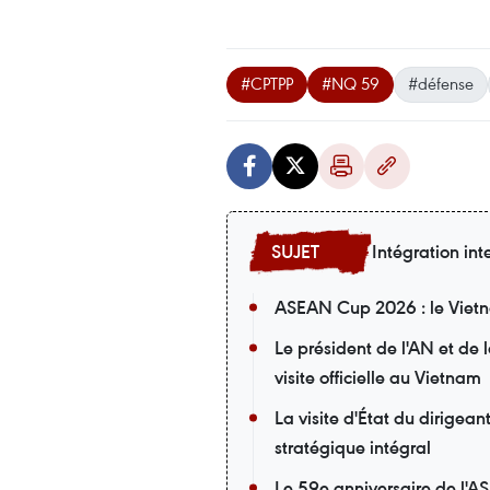
#CPTPP
#NQ 59
#défense
Intégration int
ASEAN Cup 2026 : le Vietna
Le président de l'AN et de
visite officielle au Vietnam
La visite d'État du dirigea
stratégique intégral
Le 59e anniversaire de l'A