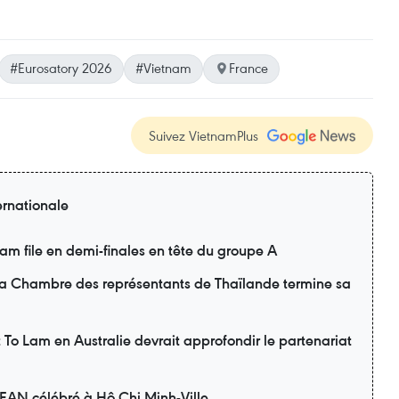
#Eurosatory 2026
#Vietnam
France
Suivez VietnamPlus
ernationale
m file en demi-finales en tête du groupe A
 la Chambre des représentants de Thaïlande termine sa
nt To Lam en Australie devrait approfondir le partenariat
SEAN célébré à Hô Chi Minh-Ville