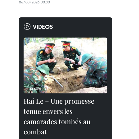
06/08/2026 00:30
VIDEOS
Hai Le – Une promesse
tenue envers les
camarades tombés au
combat