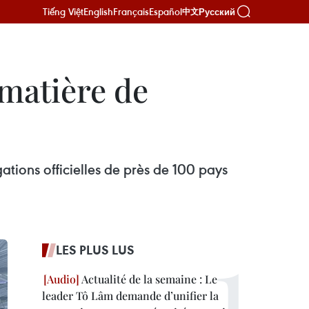
Tiếng Việt
English
Français
Español
Русский
中文
matière de
tions officielles de près de 100 pays
LES PLUS LUS
Actualité de la semaine : Le
leader Tô Lâm demande d’unifier la