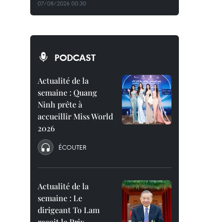
07/08/2026 00:30
PODCAST
Actualité de la
semaine : Quang
Ninh prête à
accueillir Miss World
2026
ÉCOUTER
Actualité de la
semaine : Le
dirigeant To Lam
reçoit le Prix