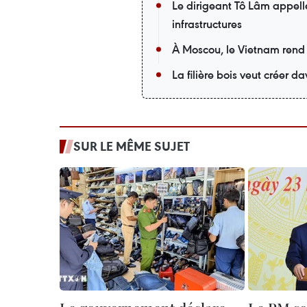
Le dirigeant Tô Lâm appell
infrastructures
À Moscou, le Vietnam rend
La filière bois veut créer 
SUR LE MÊME SUJET