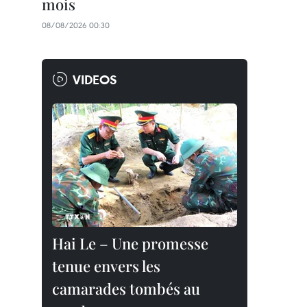
mois
08/08/2026 00:30
VIDEOS
Hai Le – Une promesse
tenue envers les
camarades tombés au