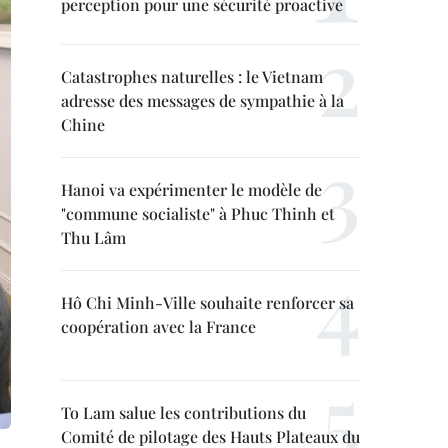
perception pour une sécurité proactive
Catastrophes naturelles : le Vietnam
adresse des messages de sympathie à la
Chine
Hanoi va expérimenter le modèle de
"commune socialiste" à Phuc Thinh et
Thu Lâm
Hô Chi Minh-Ville souhaite renforcer sa
coopération avec la France
To Lam salue les contributions du
Comité de pilotage des Hauts Plateaux du