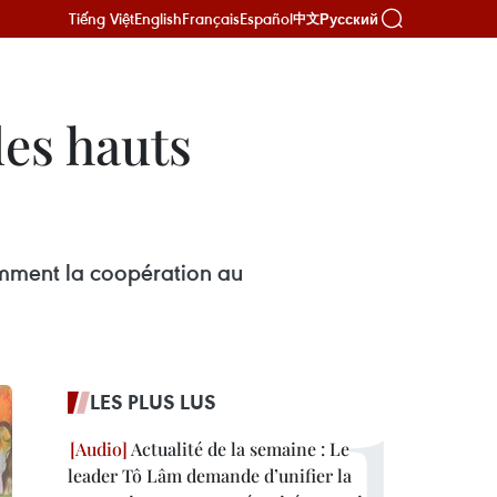
Tiếng Việt
English
Français
Español
Русский
中文
des hauts
amment la coopération au
LES PLUS LUS
Actualité de la semaine : Le
leader Tô Lâm demande d’unifier la