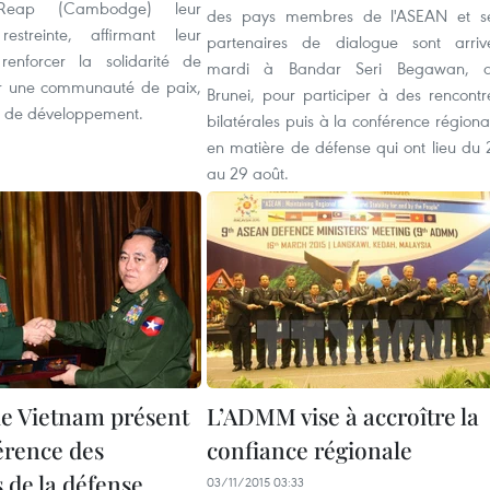
eap (Cambodge) leur
des pays membres de l'ASEAN et s
restreinte, affirmant leur
partenaires de dialogue sont arriv
renforcer la solidarité de
mardi à Bandar Seri Begawan, 
r une communauté de paix,
Brunei, pour participer à des rencontr
et de développement.
bilatérales puis à la conférence régiona
en matière de défense qui ont lieu du 
au 29 août.
le Vietnam présent
L’ADMM vise à accroître la
érence des
confiance régionale
 de la défense
03/11/2015 03:33