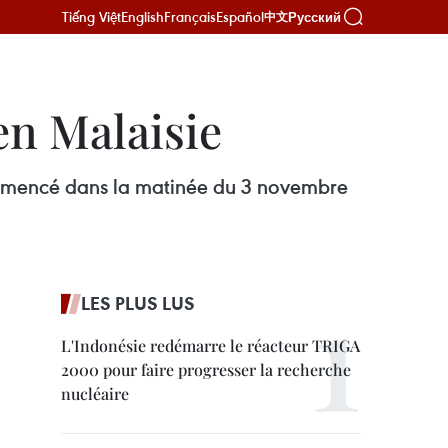
Tiếng Việt
English
Français
Español
Русский
中文
en Malaisie
ommencé dans la matinée du 3 novembre
LES PLUS LUS
L'Indonésie redémarre le réacteur TRIGA
2000 pour faire progresser la recherche
nucléaire