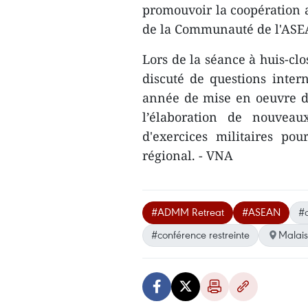
promo​uvoir la coopération a
de la Communauté de l'ASEA
Lors de la séance à huis-cl
discuté de questions intern
année de mise en ​oeuvre 
l’élaboration de nouveau
d'exercices militaires po
régional. - VNA
#ADMM Retreat
#ASEAN
#
#conférence restreinte
Malais