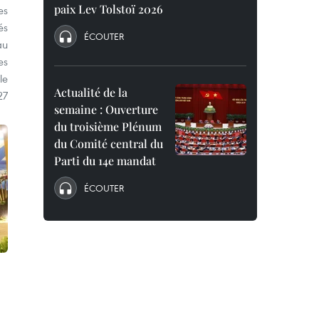
paix Lev Tolstoï 2026
es
és
ÉCOUTER
au
es
le
Actualité de la
27
semaine : Ouverture
du troisième Plénum
du Comité central du
Parti du 14e mandat
ÉCOUTER