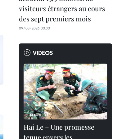
visiteurs étrangers au cours
des sept premiers mois
09/08/2026 00:30
VIDEOS
Hai Le – Une promesse
tenue envers les