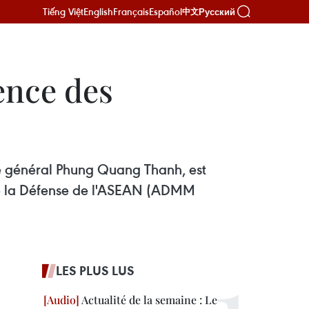
Tiếng Việt
English
Français
Español
Русский
中文
ence des
le général Phung Quang Thanh, est
 de la Défense de l'ASEAN (ADMM
LES PLUS LUS
Actualité de la semaine : Le