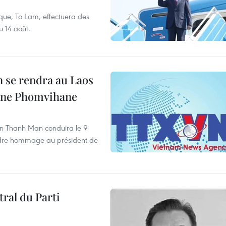
que, To Lam, effectuera des
u 14 août.
 se rendra au Laos
one Phomvihane
an Thanh Man conduira le 9
ndre hommage au président de
ral du Parti