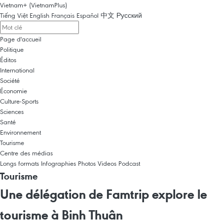
Vietnam+ (VietnamPlus)
Tiếng Việt
English
Français
Español
中文
Русский
Page d'accueil
Politique
Éditos
International
Société
Économie
Culture-Sports
Sciences
Santé
Environnement
Tourisme
Centre des médias
Longs formats
Infographies
Photos
Videos
Podcast
Tourisme
Une délégation de Famtrip explore le
tourisme à Binh Thuân