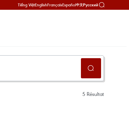
Tiếng Việt
English
Français
Español
Русский
中文
5
Résultat