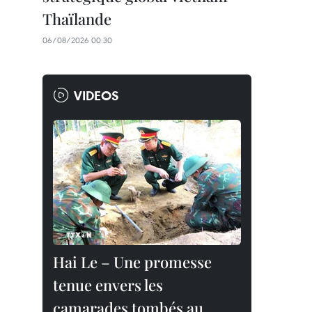
Thaïlande
06/08/2026 00:30
VIDEOS
Hai Le – Une promesse
tenue envers les
camarades tombés au