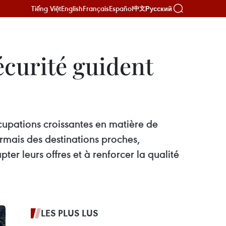
Tiếng Việt
English
Français
Español
Русский
中文
écurité guident
ccupations croissantes en matière de
ormais des destinations proches,
er leurs offres et à renforcer la qualité
LES PLUS LUS