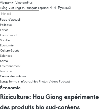
Vietnam+ (VietnamPlus)
Tiếng Việt
English
Français
Español
中文
Русский
Page d'accueil
Politique
Éditos
International
Société
Économie
Culture-Sports
Sciences
Santé
Environnement
Tourisme
Centre des médias
Longs formats
Infographies
Photos
Videos
Podcast
Économie
Riziculture: Hau Giang expérimente
des produits bio sud-coréens