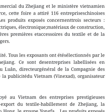
mercial du Zhejiang et le ministère vietnamien
e, cette foire a attiré 116 entrepriseschinoises
Les produits exposés concernenttrois secteurs :
riques, électronique;matériaux de construction,
ères premières etaccessoires du textile et de la
gers.
lité. Tous les exposants ont étésélectionnés par le
jiang. Ce sont desentreprises labellisées en
u Luân, directeurgénéral de la Compagnie des
de la publicitédu Vietnam (Vinexad), organisateur
oyé au Vietnam des entreprises prestigieuses
xport du textile-habillement de Zhejiang, la
Hong, le groupe Yongfa... Les produits exposés