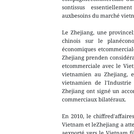
sontissus essentielleme
auxbesoins du marché viet
Le Zhejiang, une provincel
chinois sur le planécono
économiques etcommerciale
Zhejiang prenden considéra
etcommerciale avec le Viet
vietnamien au Zhejiang, en
vietnamien de l'Industri
Zhejiang ont signé un acco
commerciaux bilatéraux.
En 2010, le chiffred'affair
Vietnam et leZhejiang a atte
aexporté vers le Vietnam fi