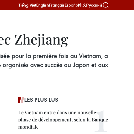
Tiếng Việt
English
Français
Español
Русский
中文
ec Zhejiang
isée pour la première fois au Vietnam, a
té organisés avec succès au Japon et aux
LES PLUS LUS
Le Vietnam entre dans une nouvelle
phase de développement, selon la Banque
mondiale