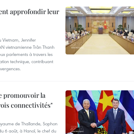
ent approfondir leur
u Vietnam, Jennifer
l'AN vietnamienne Trân Thanh
deux parlements à travers les
tion technique, contribuant
divergences.
e promouvoir la
rois connectivités"
 Royaume de Thaïlande, Sophon
du 6 août, à Hanoï, le chef du