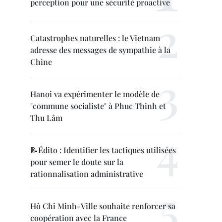
perception pour une sécurité proactive
Catastrophes naturelles : le Vietnam
adresse des messages de sympathie à la
Chine
Hanoi va expérimenter le modèle de
"commune socialiste" à Phuc Thinh et
Thu Lâm
📝Édito : Identifier les tactiques utilisées
pour semer le doute sur la
rationnalisation administrative
Hô Chi Minh-Ville souhaite renforcer sa
coopération avec la France