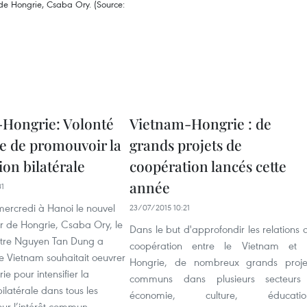
Hongrie: Volonté
Vietnam-Hongrie : de
 de promouvoir la
grands projets de
on bilatérale
coopération lancés cette
année
31
mercredi à Hanoi le nouvel
23/07/2015 10:21
de Hongrie, Csaba Ory, le
Dans le but d'approfondir les relations 
stre Nguyen Tan Dung a
coopération entre le Vietnam et 
e Vietnam souhaitait oeuvrer
Hongrie, de nombreux grands proje
ie pour intensifier la
communs dans plusieurs secteurs
ilatérale dans tous les
économie, culture, éducatio
ur l’intérêt commun.