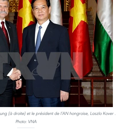
ng (à droite) et le président de l’AN hongroise, Laszlo
Kover
.
Photo: VNA