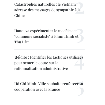
Catastrophes naturelles : le Vietnam
adresse des messages de sympathie à la
Chine
Hanoi va expérimenter le modèle de
"commune socialiste" à Phuc Thinh et
Thu Lâm
📝Édito : Identifier les tactiques utilisées
pour semer le doute sur la
rationnalisation administrative
Hô Chi Minh-Ville souhaite renforcer sa
coopération avec la France