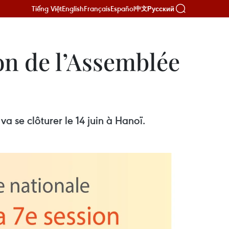
Tiếng Việt
English
Français
Español
Русский
中文
on de l’Assemblée
va se clôturer le 14 juin à Hanoï.