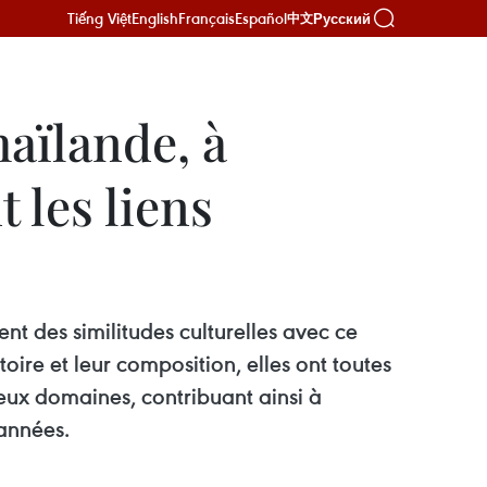
Tiếng Việt
English
Français
Español
Русский
中文
aïlande, à
 les liens
t des similitudes culturelles avec ce
oire et leur composition, elles ont toutes
reux domaines, contribuant ainsi à
 années.