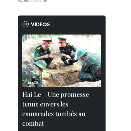
06/08/2026 00:30
VIDEOS
Hai Le – Une promesse
tenue envers les
camarades tombés au
combat