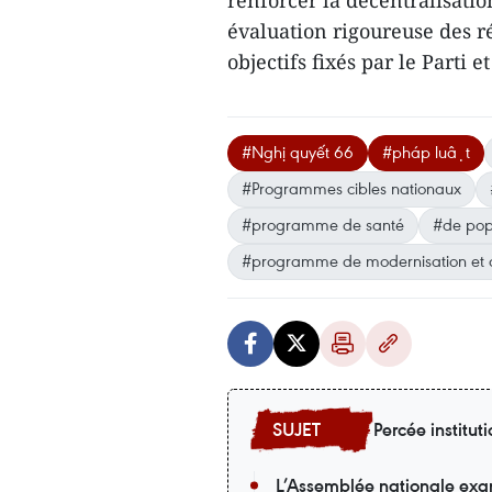
évaluation rigoureuse des rés
objectifs fixés par le Parti e
#Nghị quyết 66
#pháp luật
#Programmes cibles nationaux
#programme de santé
#de pop
#programme de modernisation et d’a
Percée instituti
L’Assemblée nationale exam