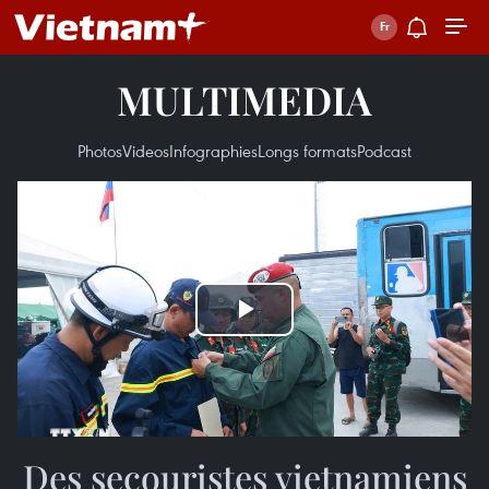
MULTIMEDIA
Photos
Videos
Infographies
Longs formats
Podcast
Play
Video
Des secouristes vietnamiens