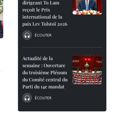
dirigeant To Lam
reçoit le Prix
international de la
paix Lev Tolstoï 2026
ÉCOUTER
Actualité de la
semaine : Ouverture
du troisième Plénum
du Comité central du
Parti du 14e mandat
ÉCOUTER