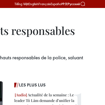
Tiếng Việt
English
Français
Español
Русский
中文
uts responsables
 hauts responsables de la police, saluant
LES PLUS LUS
Actualité de la semaine : Le
leader Tô Lâm demande d’unifier la