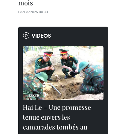
mois
08/08/2026 00:30
VIDEOS
Hai Le – Une promesse
tenue envers les
camarades tombés au