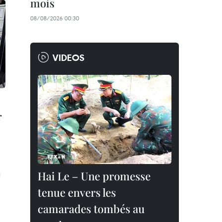
mois
08/08/2026 00:30
VIDEOS
r
u
Hai Le – Une promesse
tenue envers les
camarades tombés au