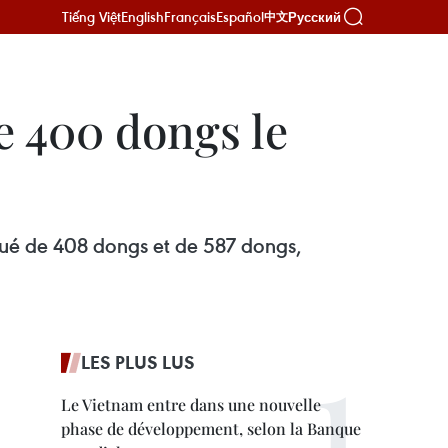
Tiếng Việt
English
Français
Español
Русский
中文
de 400 dongs le
inué de 408 dongs et de 587 dongs,
LES PLUS LUS
Le Vietnam entre dans une nouvelle
phase de développement, selon la Banque