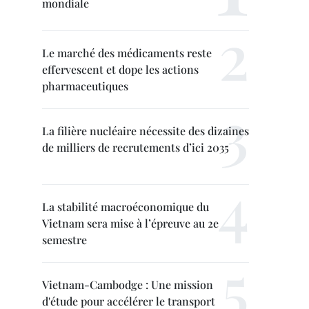
mondiale
Le marché des médicaments reste
effervescent et dope les actions
pharmaceutiques
La filière nucléaire nécessite des dizaines
de milliers de recrutements d’ici 2035
La stabilité macroéconomique du
Vietnam sera mise à l’épreuve au 2e
semestre
Vietnam-Cambodge : Une mission
d'étude pour accélérer le transport