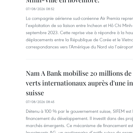
07/08/2026 08:52
La compagnie aérienne sud-coréenne Air Premia repren
l’exploitation de sa liaison entre Incheon et Hô Chi Minh
septembre 2023. Cette reprise vise à répondre à la h
déplacements entre la République de Corée et le Vietna
correspondances vers l’Amérique du Nord via l’aéropor
Nam A Bank mobilise 20 millions de 
verts internationaux auprès d'une in
suisse
07/08/2026 08:45
Détenu à 100 % par le gouvernement suisse, SIFEM est l’i
financement du développement. Il investit dans des proje
marchés émergents. Ce mécanisme de financement est 
Investments AG, un gestionnaire d’actifs suisse de prem