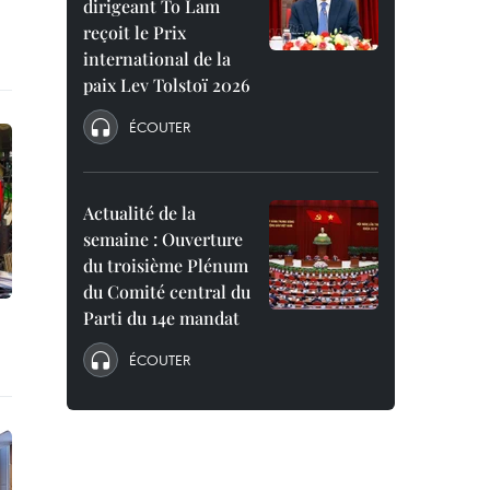
dirigeant To Lam
reçoit le Prix
international de la
paix Lev Tolstoï 2026
ÉCOUTER
Actualité de la
semaine : Ouverture
du troisième Plénum
du Comité central du
Parti du 14e mandat
ÉCOUTER