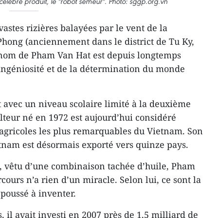
lèbre produit, le "robot semeur". Photo: sggp.org.vn
astes rizières balayées par le vent de la
hong (anciennement dans le district de Tu Ky,
 nom de Pham Van Hat est depuis longtemps
ngéniosité et de la détermination du monde
 avec un niveau scolaire limité à la deuxième
ulteur né en 1972 est aujourd’hui considéré
agricoles les plus remarquables du Vietnam. Son
tnam est désormais exporté vers quinze pays.
, vêtu d’une combinaison tachée d’huile, Pham
ours n’a rien d’un miracle. Selon lui, ce sont la
 poussé à inventer.
 il avait investi en 2007 près de 1,5 milliard de