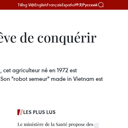
Tiếng Việt
English
Français
Español
Русский
中文
êve de conquérir
 cet agriculteur né en 1972 est
. Son "robot semeur" made in Vietnam est
LES PLUS LUS
Le ministère de la Santé propose des