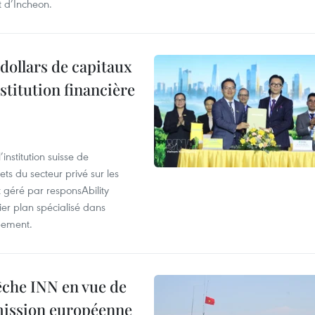
t d’Incheon.
dollars de capitaux
stitution financière
nstitution suisse de
ts du secteur privé sur les
géré par responsAbility
ier plan spécialisé dans
pement.
pêche INN en vue de
mmission européenne