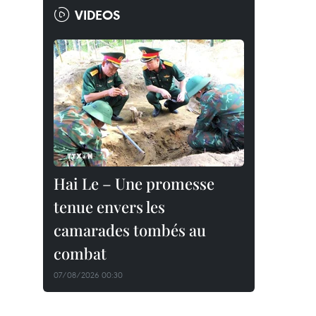
VIDEOS
Hai Le – Une promesse
tenue envers les
camarades tombés au
combat
07/08/2026 00:30