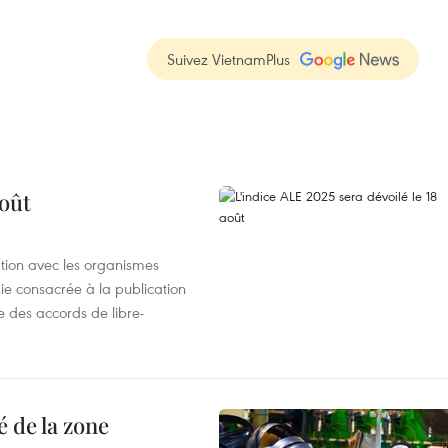
Suivez VietnamPlus
août
ation avec les organismes
e consacrée à la publication
e des accords de libre-
 de la zone