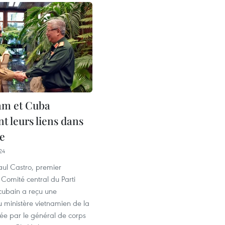
am et Cuba
t leurs liens dans
se
24
aul Castro, premier
 Comité central du Parti
ubain a reçu une
 ministère vietnamien de la
ée par le général de corps