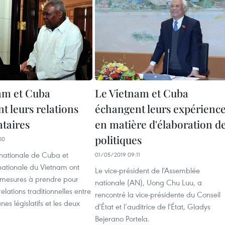
am et Cuba
Le Vietnam et Cuba
t leurs relations
échangent leurs expérienc
taires
en matière d'élaboration d
politiques
00
nationale de Cuba et
01/05/2019 09:11
nationale du Vietnam ont
Le vice-président de l'Assemblée
mesures à prendre pour
nationale (AN), Uong Chu Luu, a
relations traditionnelles entre
rencontré la vice-présidente du Conseil
es législatifs et les deux
d'État et l’auditrice de l'État, Gladys
Bejerano Portela.