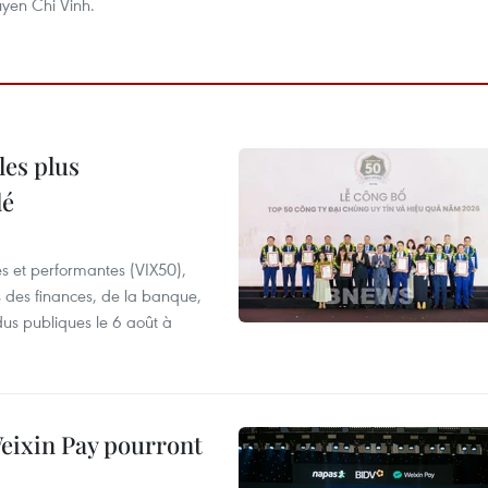
yen Chi Vinh.
les plus
lé
es et performantes (VIX50),
s des finances, de la banque,
dus publiques le 6 août à
 Weixin Pay pourront