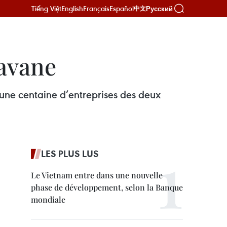
Tiếng Việt
English
Français
Español
Русский
中文
avane
’une centaine d’entreprises des deux
LES PLUS LUS
Le Vietnam entre dans une nouvelle
phase de développement, selon la Banque
mondiale