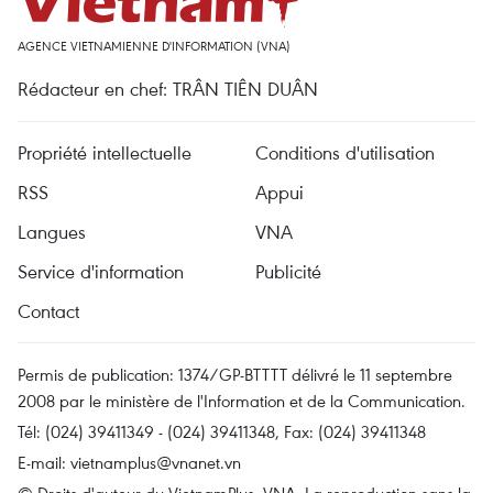
AGENCE VIETNAMIENNE D'INFORMATION (VNA)
Rédacteur en chef: TRÂN TIÊN DUÂN
Propriété intellectuelle
Conditions d'utilisation
RSS
Appui
Langues
VNA
Service d'information
Publicité
Contact
Permis de publication: 1374/GP-BTTTT délivré le 11 septembre
2008 par le ministère de l'Information et de la Communication.
Tél: (024) 39411349 - (024) 39411348, Fax: (024) 39411348
E-mail:
vietnamplus@vnanet.vn
© Droits d'auteur du VietnamPlus, VNA. La reproduction sans la