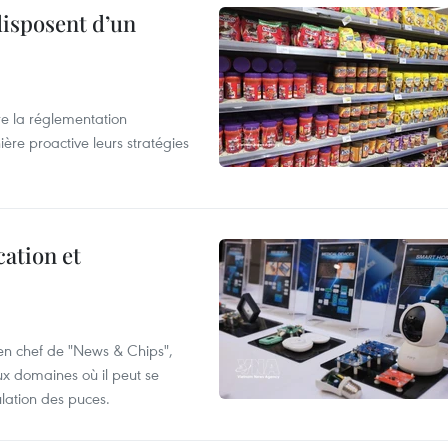
disposent d’un
e la réglementation
re proactive leurs stratégies
cation et
 en chef de "News & Chips",
ux domaines où il peut se
ulation des puces.