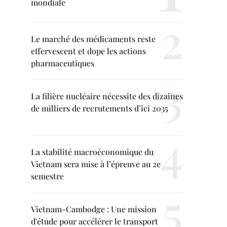
mondiale
Le marché des médicaments reste
effervescent et dope les actions
pharmaceutiques
La filière nucléaire nécessite des dizaines
de milliers de recrutements d’ici 2035
La stabilité macroéconomique du
Vietnam sera mise à l’épreuve au 2e
semestre
Vietnam-Cambodge : Une mission
d'étude pour accélérer le transport