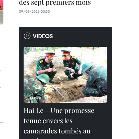
des sept premiers mois
09/08/2026 00:30
VIDEOS
e
,
Hai Le – Une promesse
tenue envers les
camarades tombés au