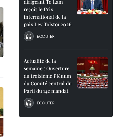
dirigeant To Lam
reçoit le Prix
international de la
paix Lev Tolstoï 2026
ÉCOUTER
Actualité de la
semaine : Ouverture
du troisième Plénum
du Comité central du
Parti du 14e mandat
ÉCOUTER