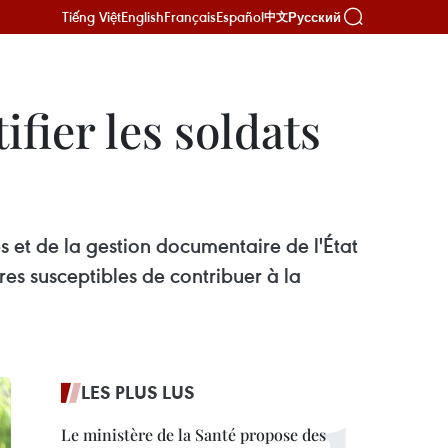
Tiếng Việt
English
Français
Español
Русский
中文
fier les soldats
s
 et de la gestion documentaire de l'État
es susceptibles de contribuer à la
LES PLUS LUS
Le ministère de la Santé propose des