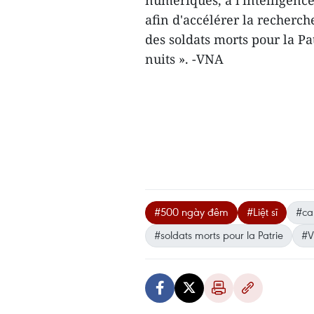
numériques, à l'intelligence
afin d'accélérer la recherche
des soldats morts pour la Pa
nuits ». -VNA
#500 ngày đêm
#Liệt sĩ
#ca
#soldats morts pour la Patrie
#V