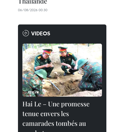
Thaïlande
06/08/2026 00:30
VIDEOS
Hai Le – Une promesse
tenue envers les
camarades tombés au