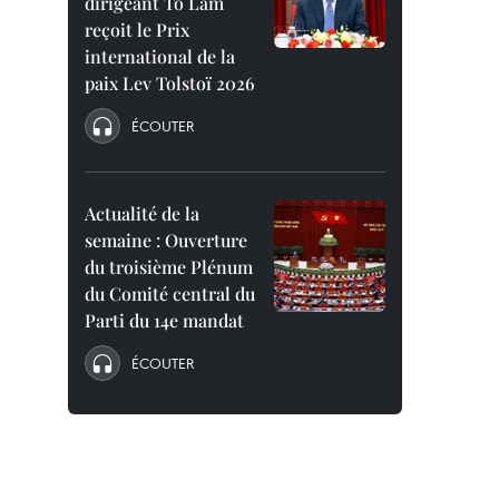
dirigeant To Lam
reçoit le Prix
international de la
paix Lev Tolstoï 2026
ÉCOUTER
Actualité de la
semaine : Ouverture
du troisième Plénum
du Comité central du
Parti du 14e mandat
ÉCOUTER