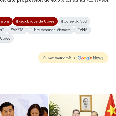
issons
#République de Corée
#Corée du Sud
aT
#VKFTA
#libre-échange Vietnam
#VNA
 Corée
Suivez VietnamPlus