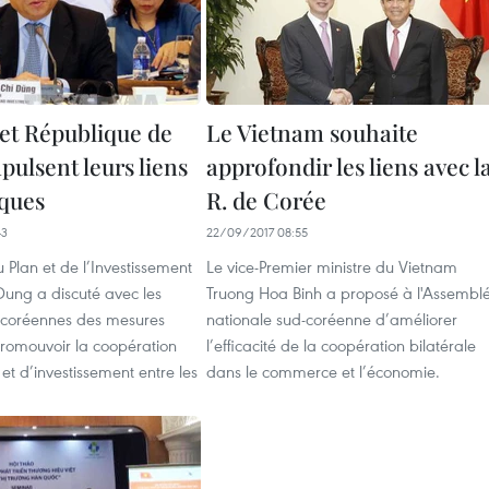
et République de
Le Vietnam souhaite
ulsent leurs liens
approfondir les liens avec l
ques
R​. de Corée
43
22/09/2017 08:55
u Plan et de l’Investissement
Le vice-Premier ministre du Vietnam
ung a discuté avec les
Truong Hoa Binh a proposé à l'Assembl
d-coréennes des mesures
nationale sud-coréenne d’améliorer
promouvoir la coopération
l’efficacité de la coopération bilatérale
t d’investissement entre les
dans le commerce et l’économie.