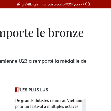
Tiếng Việt
English
Français
Español
Русский
中文
emporte le bronze
etnamienne U23 a remporté la médaille de
LES PLUS LUS
De grands flûtistes réunis au Vietnam
pour un festival à multiples octaves