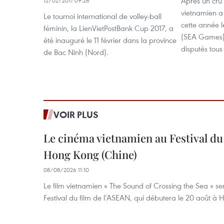
Après un cru 
12/02/2017 09:26
vietnamien a 
Le tournoi international de volley-ball
cette année l
féminin, la LienVietPostBank Cup 2017, a
(SEA Games)
été inauguré le 11 février dans la province
disputés tous
de Bac Ninh (Nord).
VOIR PLUS
Le cinéma vietnamien au Festival du
Hong Kong (Chine)
08/08/2026 11:10
Le film vietnamien « The Sound of Crossing the Sea » se
Festival du film de l’ASEAN, qui débutera le 20 août à