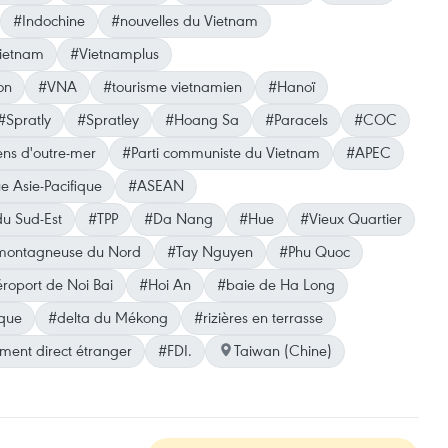
#Indochine
#nouvelles du Vietnam
Vietnam
#Vietnamplus
on
#VNA
#tourisme vietnamien
#Hanoï
#Spratly
#Spratley
#Hoang Sa
#Paracels
#COC
ns d'outre-mer
#Parti communiste du Vietnam
#APEC
 Asie-Pacifique
#ASEAN
du Sud-Est
#TPP
#Da Nang
#Hue
#Vieux Quartier
montagneuse du Nord
#Tay Nguyen
#Phu Quoc
roport de Noi Bai
#Hoi An
#baie de Ha Long
que
#delta du Mékong
#rizières en terrasse
ement direct étranger
#FDI.
Taiwan (Chine)