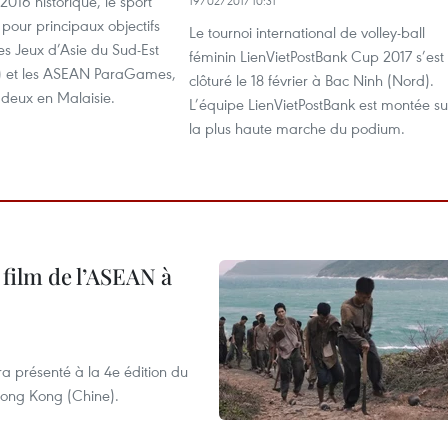
2016 historique, le sport
19/02/2017 10:31
pour principaux objectifs
Le tournoi international de volley-ball
es Jeux d’Asie du Sud-Est
féminin LienVietPostBank Cup 2017 s’est
 et les ASEAN ParaGames,
clôturé le 18 février à Bac Ninh (Nord).
 deux en Malaisie.
L’équipe LienVietPostBank est montée su
la plus haute marche du podium.
 film de l’ASEAN à
ra présenté à la 4e édition du
 Hong Kong (Chine).