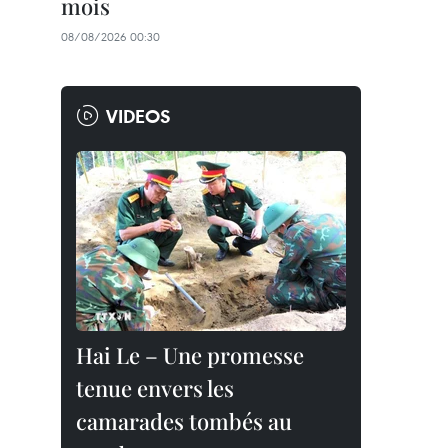
mois
08/08/2026 00:30
VIDEOS
Hai Le – Une promesse
tenue envers les
camarades tombés au