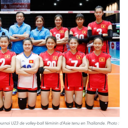
rnoi U23 de volley-ball féminin d'Asie tenu en Thaïlande. Photo :