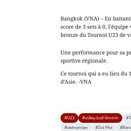
Bangkok (VNA) – En battant 
score de 3 sets à 0, l'équi
bronze du Tournoi U23 de vo
Une performance pour sa pr
sportive régionale.
Ce tournoi qui a eu lieu du
d’Asie. -VNA
#U23
#volley-ball féminin
#T
#vietnamien
#Doi Moi
#Ren