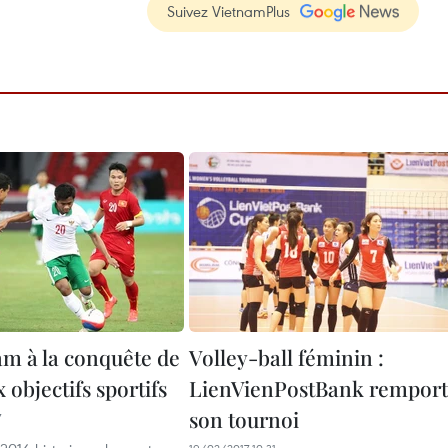
Suivez VietnamPlus
am à la conquête de
Volley-ball féminin :
objectifs sportifs
LienVienPostBank rempor
son tournoi
7