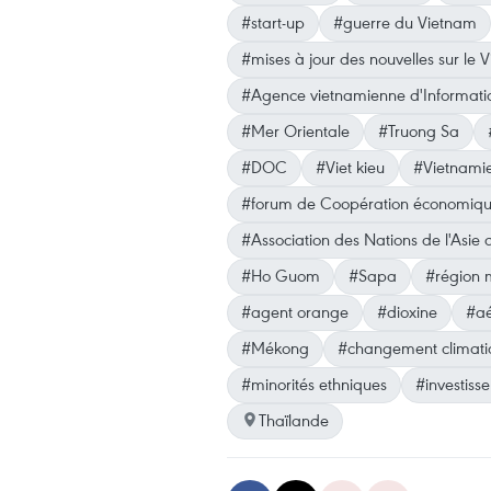
#start-up
#guerre du Vietnam
#mises à jour des nouvelles sur le 
#Agence vietnamienne d'Informati
#Mer Orientale
#Truong Sa
#DOC
#Viet kieu
#Vietnamie
#forum de Coopération économique
#Association des Nations de l'Asie 
#Ho Guom
#Sapa
#région 
#agent orange
#dioxine
#aé
#Mékong
#changement climati
#minorités ethniques
#investiss
Thaïlande