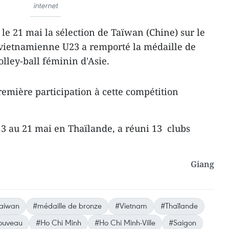
internet
le 21 mai la sélection de Taïwan (Chine) sur le
pe vietnamienne U23 a remporté la médaille de
lley-ball féminin d'Asie.
emière participation à cette compétition
 13 au 21 mai en Thaïlande, a réuni 13 clubs
Giang
aiwan
#médaille de bronze
#Vietnam
#Thaïlande
ouveau
#Ho Chi Minh
#Ho Chi Minh-Ville
#Saigon