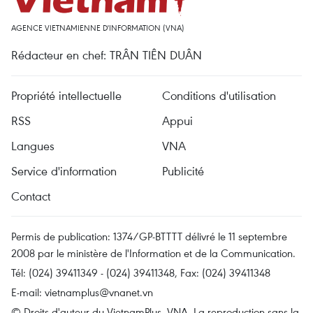
AGENCE VIETNAMIENNE D'INFORMATION (VNA)
Rédacteur en chef: TRÂN TIÊN DUÂN
Propriété intellectuelle
Conditions d'utilisation
RSS
Appui
Langues
VNA
Service d'information
Publicité
Contact
Permis de publication: 1374/GP-BTTTT délivré le 11 septembre
2008 par le ministère de l'Information et de la Communication.
Tél: (024) 39411349 - (024) 39411348, Fax: (024) 39411348
E-mail:
vietnamplus@vnanet.vn
© Droits d'auteur du VietnamPlus, VNA. La reproduction sans la