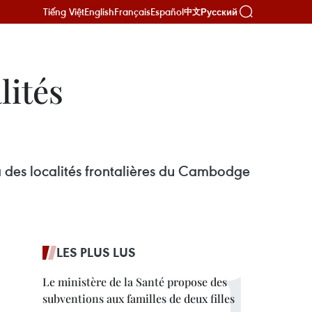
Tiếng Việt
English
Français
Español
Русский
中文
lités
 des localités frontalières du Cambodge
LES PLUS LUS
Le ministère de la Santé propose des
subventions aux familles de deux filles