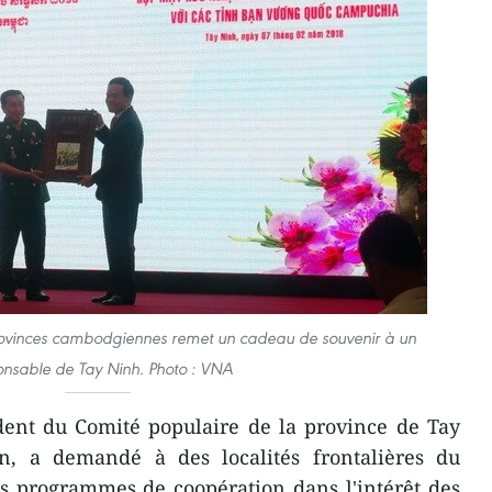
rovinces cambodgiennes remet un cadeau de souvenir à un
onsable de Tay Ninh. Photo : VNA
dent du Comité populaire de la province de Tay
, a demandé à des localités frontalières du
s programmes de coopération dans l'intérêt des