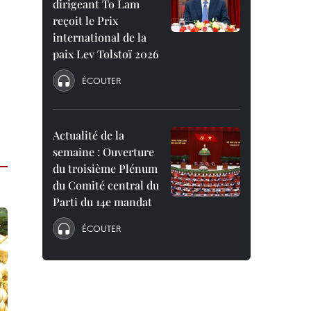
dirigeant To Lam
reçoit le Prix
international de la
paix Lev Tolstoï 2026
ÉCOUTER
Actualité de la
semaine : Ouverture
du troisième Plénum
du Comité central du
Parti du 14e mandat
ÉCOUTER