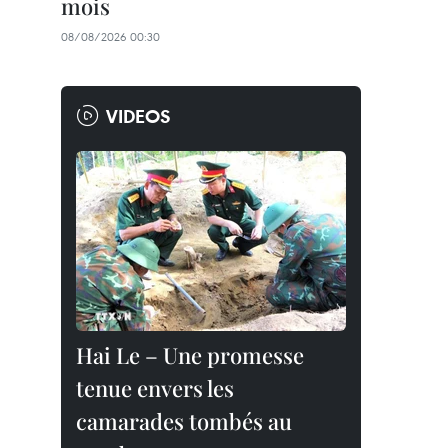
mois
08/08/2026 00:30
VIDEOS
Hai Le – Une promesse
tenue envers les
camarades tombés au