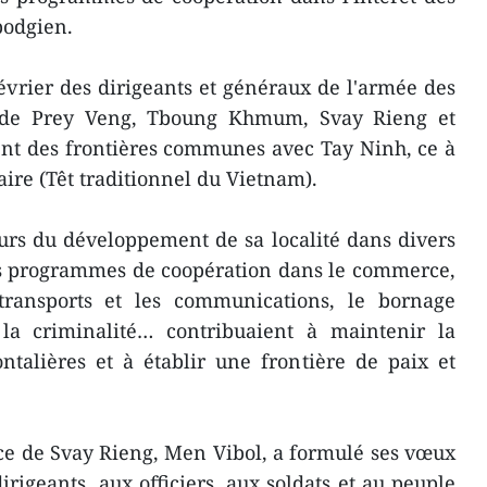
bodgien.
vrier des dirigeants et généraux de l'armée des
 de Prey Veng, Tboung Khmum, Svay Rieng et
t ​des frontières communes avec Tay Ninh, ce à
ire (Têt traditionnel du Vietnam).
eurs d​u développement de sa localité dans divers
es programmes de coopération dans le commerce,
s transports et les communications, le bornage
e la criminalité… contribuaient à maintenir la
ontalières et à établir une frontière de paix et
e de Svay Rieng, Men Vibol, a formulé ​ses vœux
rigeants, aux officiers, aux soldats et au peuple