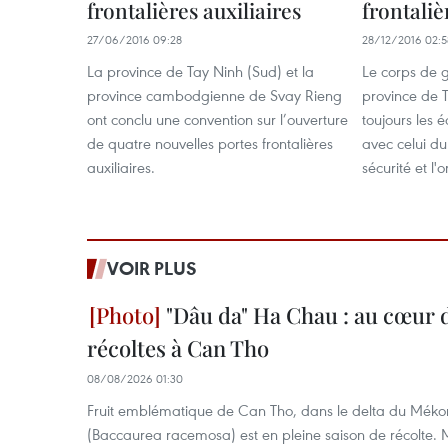
frontalières auxiliaires
frontaliè
27/06/2016 09:28
28/12/2016 02:5
La province de Tay Ninh (Sud) et la
Le corps de g
province cambodgienne de Svay Rieng
province de 
ont conclu une convention sur l’ouverture
toujours les 
de quatre nouvelles portes frontalières
avec celui d
auxiliaires.
sécurité et l'
VOIR PLUS
"Dâu da" Ha Chau : au cœur d
récoltes à Can Tho
08/08/2026 01:30
Fruit emblématique de Can Tho, dans le delta du Méko
(Baccaurea racemosa) est en pleine saison de récolte. M