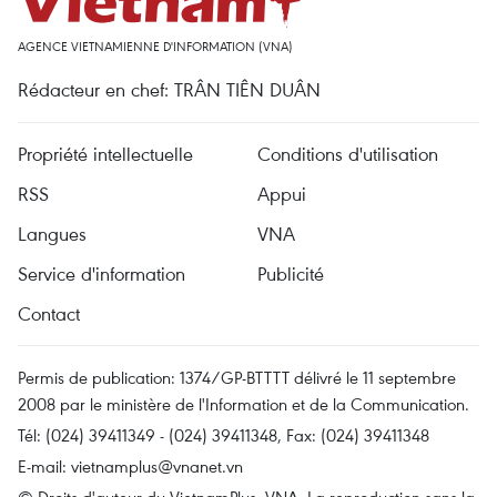
AGENCE VIETNAMIENNE D'INFORMATION (VNA)
Rédacteur en chef: TRÂN TIÊN DUÂN
Propriété intellectuelle
Conditions d'utilisation
RSS
Appui
Langues
VNA
Service d'information
Publicité
Contact
Permis de publication: 1374/GP-BTTTT délivré le 11 septembre
2008 par le ministère de l'Information et de la Communication.
Tél: (024) 39411349 - (024) 39411348, Fax: (024) 39411348
E-mail:
vietnamplus@vnanet.vn
© Droits d'auteur du VietnamPlus, VNA. La reproduction sans la