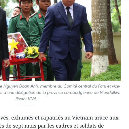
de Nguyen Doan Anh, membre du Comité central du Parti et vice-
 et d’une délégation de la province cambodgienne de Mondulkiri.
Photo: VNA
ouvés, exhumés et rapatriés au Vietnam arâce aux
s de sept mois par les cadres et soldats de