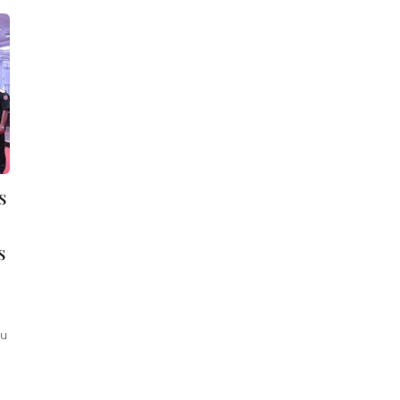
s
s
eu