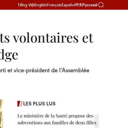
Tiếng Việt
English
Français
Español
Русский
中文
s volontaires et
dge
i et vice-président de l’Assemblée
LES PLUS LUS
Le ministère de la Santé propose des
subventions aux familles de deux filles