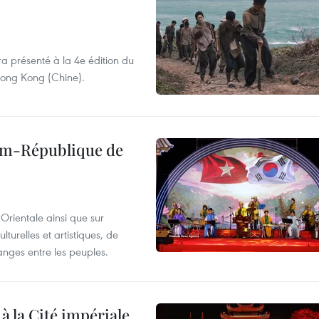
ra présenté à la 4e édition du
 Hong Kong (Chine).
nam-République de
Orientale ainsi que sur
lturelles et artistiques, de
nges entre les peuples.
 à la Cité impériale