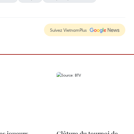
Suivez VietnamPlus
les joueurs
Clôture du tournoi de