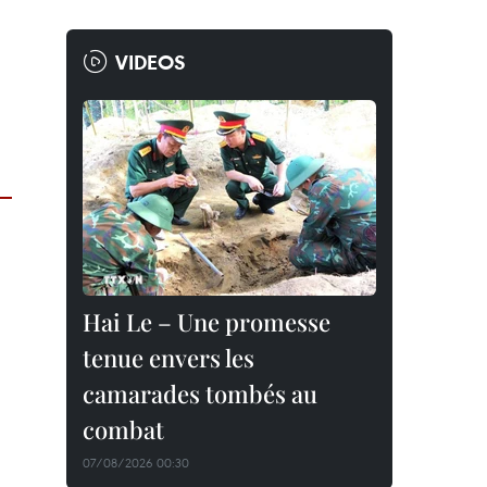
VIDEOS
Hai Le – Une promesse
tenue envers les
camarades tombés au
combat
07/08/2026 00:30