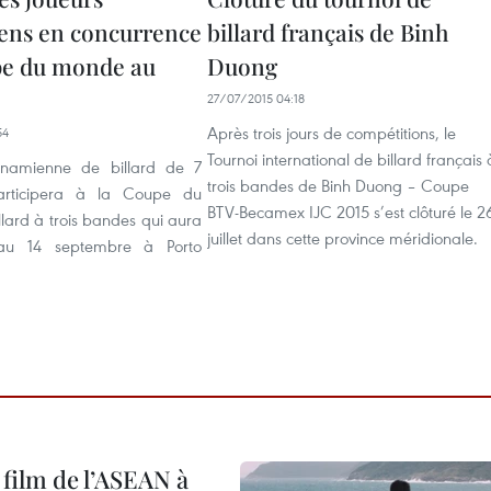
ens en concurrence
billard français de Binh
pe du monde au
Duong
27/07/2015 04:18
Après trois jours de compétitions, le
54
Tournoi international de billard français 
etnamienne de billard de 7
trois bandes de Binh Duong – Coupe
rticipera à la Coupe du
BTV-Becamex IJC 2015 s’est clôturé le 2
lard à trois bandes qui aura
juillet dans cette province méridionale.
au 14 septembre à Porto
 film de l’ASEAN à