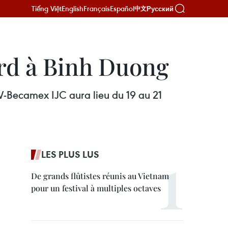
Tiếng Việt
English
Français
Español
Русский
中文
ard à Binh Duong
V-Becamex IJC aura lieu du 19 au 21
LES PLUS LUS
De grands flûtistes réunis au Vietnam
pour un festival à multiples octaves