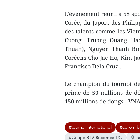
L'événement réunira 58 spor
Corée, du Japon, des Philipp
des talents comme les Vie
Cuong, Truong Quang Hao
Thuan), Nguyen Thanh Bin
Coréens Cho Jae Ho, Kim Jae
Francisco Dela Cruz…
Le champion du tournoi de
prime de 50 millions de dô
150 millions de dongs. -VN
#tournoi international
#carom bi
#Coupe BTV-Becamex IJC
In