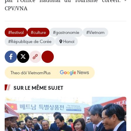
par l’Office national du Tourisme coréen. -
CPV/VNA
#festival
#culture
#gastronomie
#Vietnam
#République de Corée
Hanoi
Theo dõi VietnamPlus
SUR LE MÊME SUJET