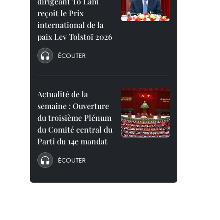
dirigeant To Lam
reçoit le Prix
international de la
paix Lev Tolstoï 2026
ÉCOUTER
Actualité de la
semaine : Ouverture
du troisième Plénum
du Comité central du
Parti du 14e mandat
ÉCOUTER