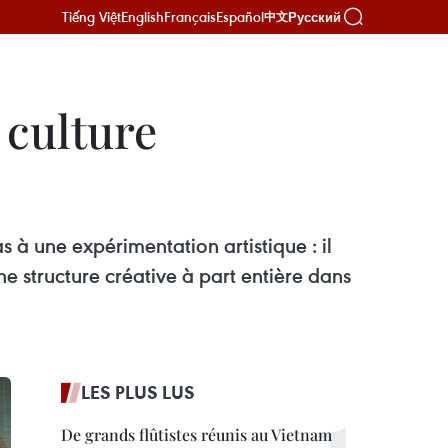
Tiếng Việt
English
Français
Español
Русский
中文
 culture
s à une expérimentation artistique : il
e structure créative à part entière dans
LES PLUS LUS
De grands flûtistes réunis au Vietnam