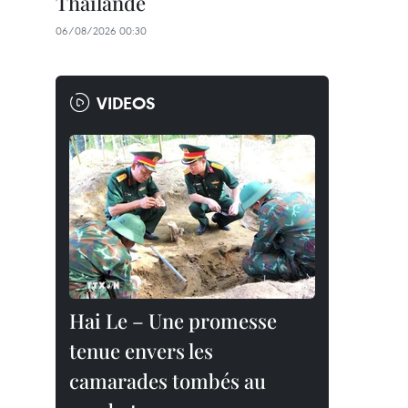
Thaïlande
06/08/2026 00:30
VIDEOS
Hai Le – Une promesse
tenue envers les
camarades tombés au