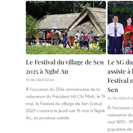
Le Festival du village de Sen
Le SG du
2025 à Nghê An
assiste à
Festival 
15/05/2025 02:40
Sen
À l'occasion du 135e anniversaire de la
naissance du Président Hô Chi Minh, le 19
16/05/2025 01:2
mai, le Festival du village de Sen (Lotus)
À l'occasion 
2025 s'ouvrira le jeudi soir 15 mai à Nghê
naissance du
An, sa province natale.
mai 1890 - 1
populaire de