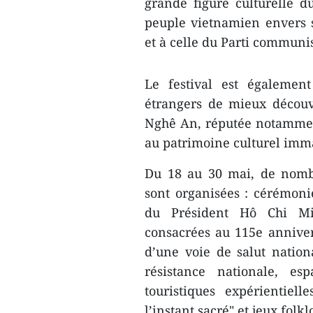
grande figure culturelle 
peuple vietnamien envers s
et à celle du Parti communi
Le festival est également
étrangers de mieux découvr
Nghê An, réputée notamment 
au patrimoine culturel imma
Du 18 au 30 mai, de nombr
sont organisées : cérémoni
du Président Hô Chi Min
consacrées au 115e annive
d’une voie de salut nation
résistance nationale, es
touristiques expérientiel
l’instant sacré" et jeux folkl