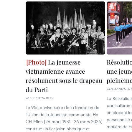
La jeunesse
Résolutio
vietnamienne avance
une jeun
résolument sous le drapeau
pleineme
du Parti
24/03/2026 07:
La Résoluti
26/03/2026 01:15
particulièrem
Le 95e anniversaire de la fondation de
en plaçant la
l'Union de la Jeunesse communiste Ho
personnalité 
Chi Minh (26 mars 1931 - 26 mars 2026)
matière de cu
constitue un fier jalon historique et