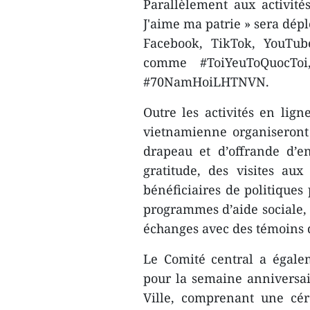
Parallèlement aux activit
J'aime ma patrie » sera dép
Facebook, TikTok, YouTube
comme #ToiYeuToQuocTo
#70NamHoiLHTNVN.
Outre les activités en lign
vietnamienne organiseront
drapeau et d’offrande d’en
gratitude, des visites au
bénéficiaires de politiques
programmes d’aide sociale, d
échanges avec des témoins de
Le Comité central a égal
pour la semaine anniversai
Ville, comprenant une cér