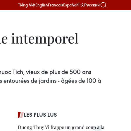
Tiếng Việt
English
Français
Español
Русский
中文
me intemporel
Phuoc Tich, vieux de plus de 500 ans
s entourées de jardins - âgées de 100 à
LES PLUS LUS
Duong Thuy Vi frappe un grand coup à la