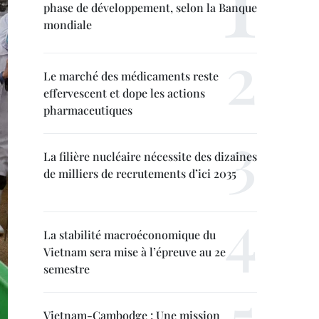
phase de développement, selon la Banque
mondiale
Le marché des médicaments reste
effervescent et dope les actions
pharmaceutiques
La filière nucléaire nécessite des dizaines
de milliers de recrutements d’ici 2035
La stabilité macroéconomique du
Vietnam sera mise à l’épreuve au 2e
semestre
Vietnam-Cambodge : Une mission