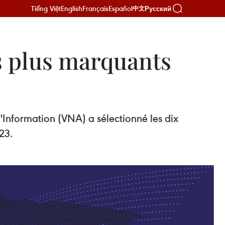
Tiếng Việt
English
Français
Español
Русский
中文
s plus marquants
Information (VNA) a sélectionné les dix
23.