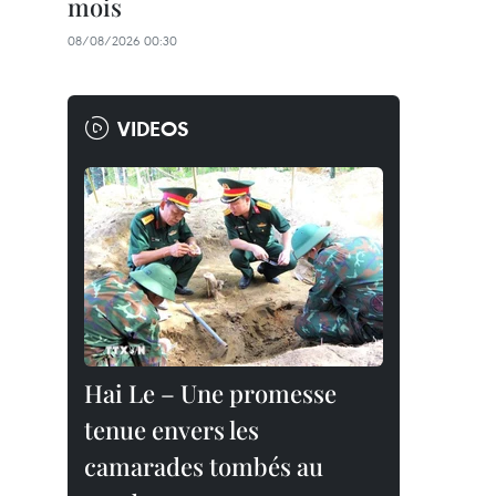
mois
08/08/2026 00:30
VIDEOS
Hai Le – Une promesse
tenue envers les
camarades tombés au