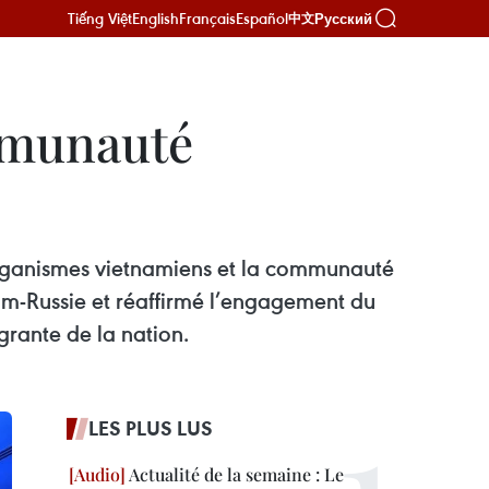
Tiếng Việt
English
Français
Español
Русский
中文
mmunauté
organismes vietnamiens et la communauté
nam-Russie et réaffirmé l’engagement du
grante de la nation.
LES PLUS LUS
Actualité de la semaine : Le