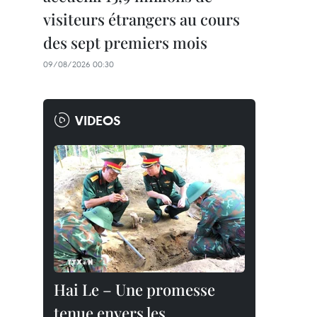
visiteurs étrangers au cours
des sept premiers mois
09/08/2026 00:30
VIDEOS
Hai Le – Une promesse
tenue envers les