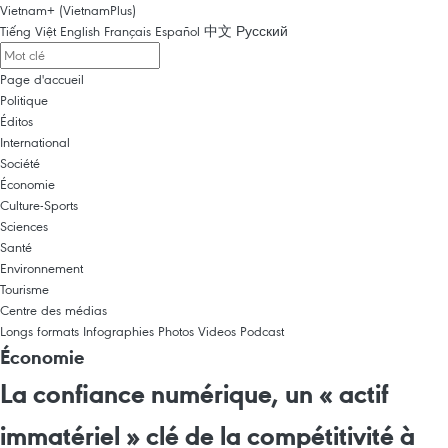
Vietnam+ (VietnamPlus)
Tiếng Việt
English
Français
Español
中文
Русский
Page d'accueil
Politique
Éditos
International
Société
Économie
Culture-Sports
Sciences
Santé
Environnement
Tourisme
Centre des médias
Longs formats
Infographies
Photos
Videos
Podcast
Économie
La confiance numérique, un « actif
immatériel » clé de la compétitivité à