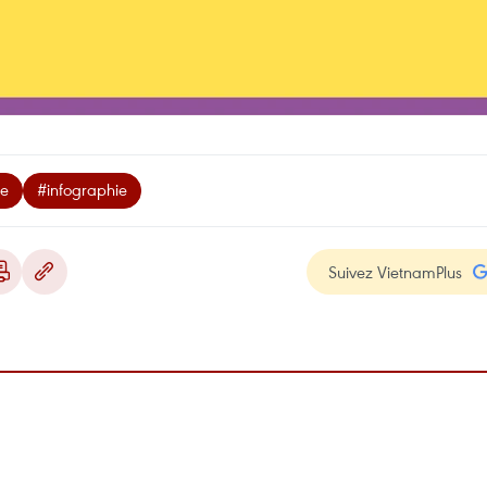
ue
#infographie
Suivez VietnamPlus