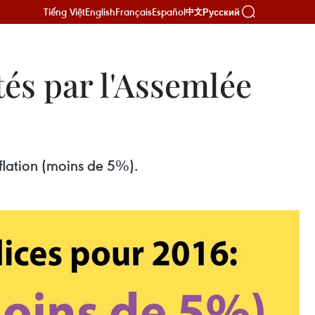
Tiếng Việt
English
Français
Español
Русский
中文
tés par l'Assemlée
flation (moins de 5%).