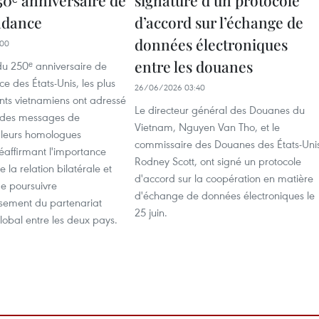
50ᵉ anniversaire de
signature d’un protocole
ndance
d’accord sur l’échange de
données électroniques
:00
entre les douanes
du 250ᵉ anniversaire de
e des États-Unis, les plus
26/06/2026 03:40
nts vietnamiens ont adressé
Le directeur général des Douanes du
t des messages de
Vietnam, Nguyen Van Tho, et le
 à leurs homologues
commissaire des Douanes des États-Uni
éaffirmant l'importance
Rodney Scott, ont signé un protocole
 la relation bilatérale et
d'accord sur la coopération en matière
de poursuivre
d'échange de données électroniques le
ssement du partenariat
25 juin.
lobal entre les deux pays.