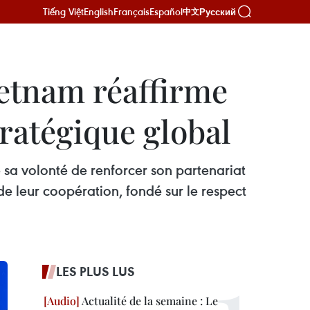
Tiếng Việt
English
Français
Español
Русский
中文
ietnam réaffirme
ratégique global
 sa volonté de renforcer son partenariat
e leur coopération, fondé sur le respect
LES PLUS LUS
Actualité de la semaine : Le