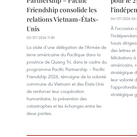
Partnership – Pacific
pour le 2
Friendship consolide les
l'indépe
relations Vietnam-États-
04/07/2026 06
Unis
À l'occasion 
l'indépendanc
03/07/2026 11:50
hauts dirigea
La visite d’une délégation de l’Armée de
des lettres e
terre américaine du Pacifique dans la
félicitations
province de Quang Tri, dans le cadre du
américains, r
programme Pacific Partnership – Pacific
stratégique de
Friendship 2026, témoigne de la volonté
leur volonté 
commune du Vietnam et des États-Unis
l'approfondi
de renforcer leur coopération
stratégique g
humanitaire, la prévention des
catastrophes et les échanges entre les
deux parties.