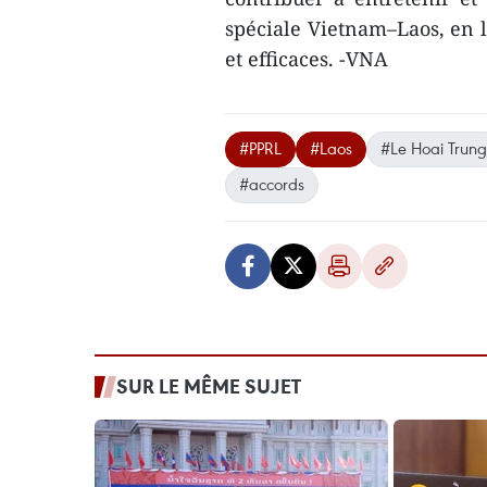
spéciale Vietnam–Laos, en l
et efficaces. -VNA
#PPRL
#Laos
#Le Hoai Trung
#accords
SUR LE MÊME SUJET