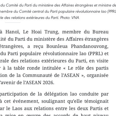
du Comité du Parti du ministère des Affaires étrangères et ministre d
embre du Comité central du Parti populaire révolutionnaire lao (PPRL
e des relations extérieures du Parti. Photo: VNA
 à Hanoï, Le Hoai Trung, membre du Bureau
ité du Parti du ministère des Affaires étrangères
 étrangères, a reçu Bounleua Phandanouvong,
u Parti populaire révolutionnaire lao (PPRL) et
ale des relations extérieures du Parti, en visite
à la table ronde intitulée « Le rôle des partis
ction de la Communauté de l’ASEAN », organisée
’avenir de l’ASEAN 2026.
articipation de la délégation lao conduite par
cet événement, soulignant qu’elle témoignait
r le Laos aux relations entre les deux Partis et
 la mise en œuvre des accords de haut niveau