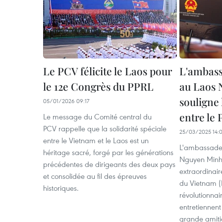
Le PCV félicite le Laos pour
L'ambass
le 12e Congrès du PPRL
au Laos
souligne 
05/01/2026 09:17
entre le
Le message du Comité central du
PCV rappelle que la solidarité spéciale
25/03/2025 14:
entre le Vietnam et le Laos est un
L'ambassade
héritage sacré, forgé par les générations
Nguyen Minh 
précédentes de dirigeants des deux pays
extraordinair
et consolidée au fil des épreuves
du Vietnam (P
historiques.
révolutionnai
entretiennen
grande amitié