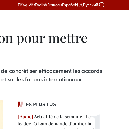
Tiếng Việt
English
Français
Español
Русский
中文
ion pour mettre
n de concrétiser efficacement les accords
et sur les forums internationaux.
LES PLUS LUS
Actualité de la semaine : Le
leader Tô Lâm demande d’unifier la