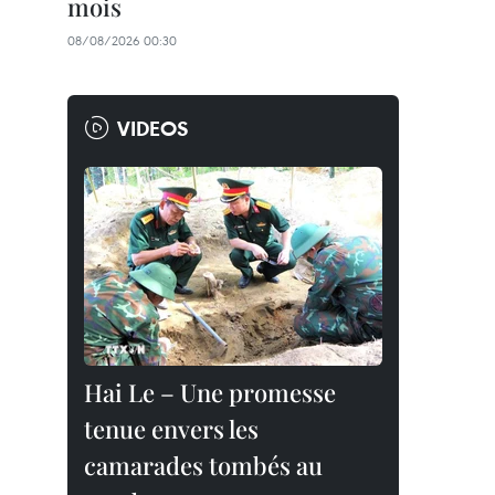
mois
08/08/2026 00:30
VIDEOS
Hai Le – Une promesse
tenue envers les
camarades tombés au