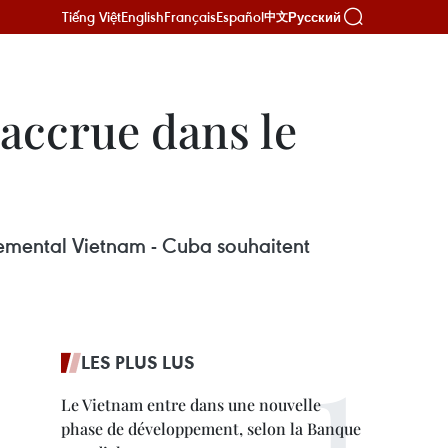
Tiếng Việt
English
Français
Español
Русский
中文
accrue dans le
emental Vietnam - Cuba souhaitent
LES PLUS LUS
Le Vietnam entre dans une nouvelle
phase de développement, selon la Banque