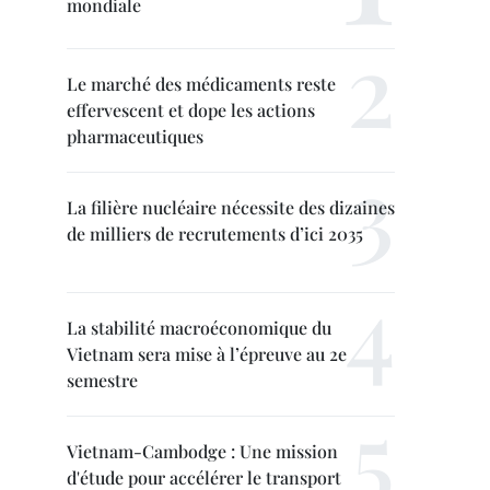
mondiale
Le marché des médicaments reste
effervescent et dope les actions
pharmaceutiques
La filière nucléaire nécessite des dizaines
de milliers de recrutements d’ici 2035
La stabilité macroéconomique du
Vietnam sera mise à l’épreuve au 2e
semestre
Vietnam-Cambodge : Une mission
d'étude pour accélérer le transport