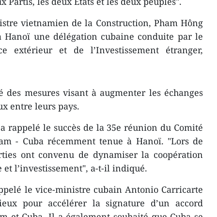
x Partis, les deux États et les deux peuples".
nistre vietnamien de la Construction, Pham Hông
à Hanoï une délégation cubaine conduite par le
e extérieur et de l’Investissement étranger,
té des mesures visant à augmenter les échanges
 entre leurs pays.
 rappelé le succès de la 35e réunion du Comité
nam - Cuba récemment tenue à Hanoï. "Lors de
arties ont convenu de dynamiser la coopération
et l’investissement", a-t-il indiqué.
pelé le vice-ministre cubain Antonio Carricarte
eux pour accélérer la signature d’un accord
m et Cuba. Il a également souhaité que Cuba se