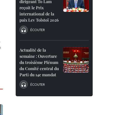
dirigeant To Lam
reçoit le Prix
international de la
paix Lev Tolstoï 2026
ÉCOUTER
o
t
Actualité de la
semaine : Ouverture
du troisième Plénum
du Comité central du
Parti du 14e mandat
ÉCOUTER