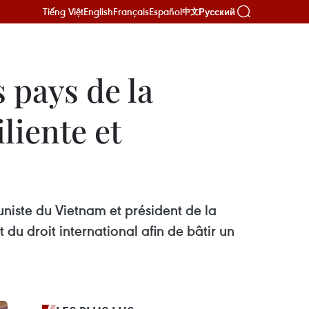
Tiếng Việt
English
Français
Español
Русский
中文
s pays de la
liente et
niste du Vietnam et président de la
 du droit international afin de bâtir un